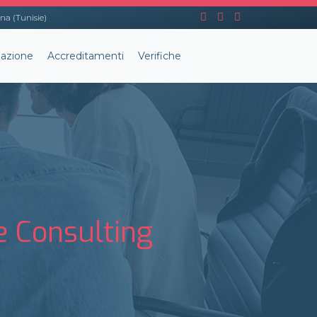
na (Tunisie)
azione
Accreditamenti
Verifiche
e Consulting