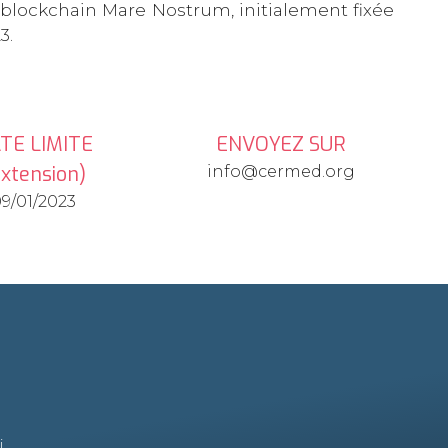
t blockchain Mare Nostrum, initialement fixée
3.
TE LIMITE
ENVOYEZ SUR
Extension)
info@cermed.org
9/01/2023
i