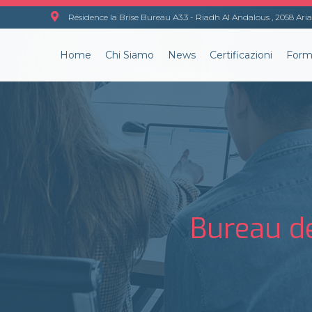
Résidence la Brise Bureau A3.3 - Riadh Al Andalous , 2058 Aria
Home
Chi Siamo
News
Certificazioni
Form
Bureau d