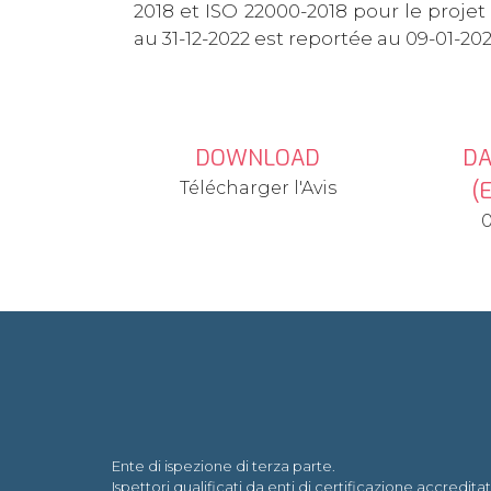
2018 et ISO 22000-2018 pour le proje
au 31-12-2022 est reportée au 09-01-202
DOWNLOAD
DA
(
Télécharger l'Avis
0
Ente di ispezione di terza parte.
Ispettori qualificati da enti di certificazione accreditat