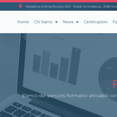
Résidence la Brise Bureau A3.3 - Riadh Al Andalous , 2058 Aria
Home
Chi Siamo
News
Certificazioni
Fo
Elenco dei percorsi formativi attivabili c