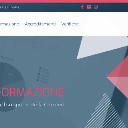
na (Tunisie)
rmazione
Accreditamenti
Verifiche
FORMAZIONE
on il supporto della Cermed